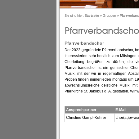
Sie sind hier:
Startseite
»
Gruppen
»
Pfarrverban
Pfarrverbandschor
Der 2022 gegründete Pfarrverbandschor, bes
Interessierten sehr herzlich zum Mitsingen
Chorleitung begrüßen zu dürfen, die vi
Pfarrverbandschor ist ein gemischter Chor
Musik, mit der wir in regelmäßigen Abstä
Proben finden immer jeden montags um 19.3
abwechslungsreiche geistliche Musik, mi
Pfarrkirche St. Jakobus d. Ä. gestalten. Wi
Ansprechpartner
E-Mail
Christine Gampl-Kehrer
chor(at)pv-as